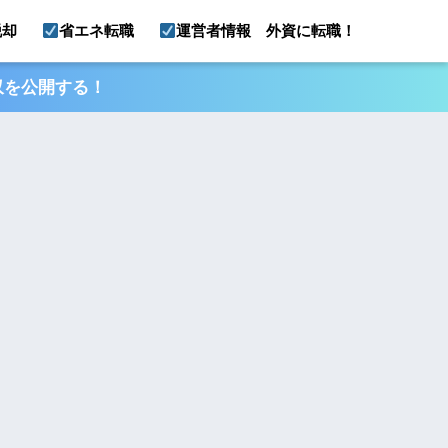
脱却
省エネ転職
運営者情報 外資に転職！
収を公開する！