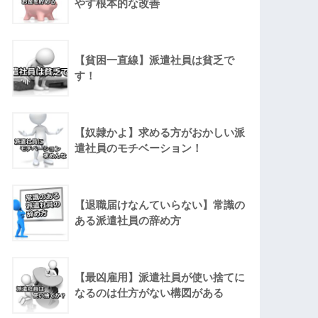
やす根本的な改善
【貧困一直線】派遣社員は貧乏で
す！
【奴隷かよ】求める方がおかしい派
遣社員のモチベーション！
【退職届けなんていらない】常識の
ある派遣社員の辞め方
【最凶雇用】派遣社員が使い捨てに
なるのは仕方がない構図がある