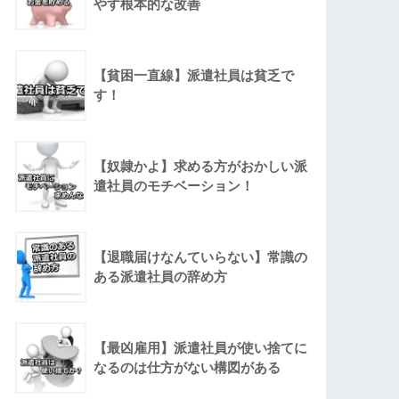
やす根本的な改善
【貧困一直線】派遣社員は貧乏で
す！
【奴隷かよ】求める方がおかしい派
遣社員のモチベーション！
【退職届けなんていらない】常識の
ある派遣社員の辞め方
【最凶雇用】派遣社員が使い捨てに
なるのは仕方がない構図がある