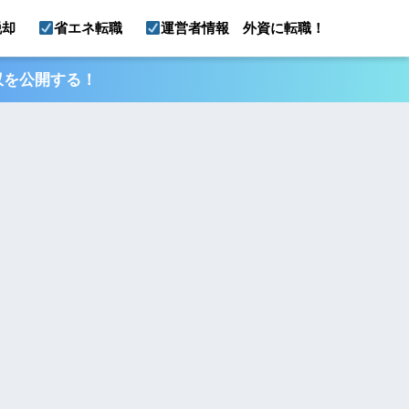
脱却
省エネ転職
運営者情報 外資に転職！
収を公開する！