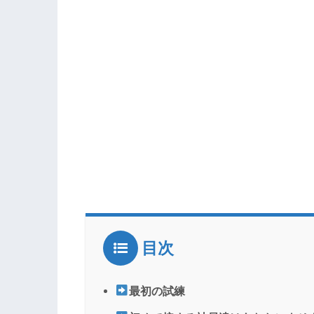
目次
最初の試練